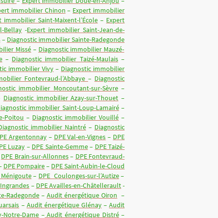
ssuire
–
Expert immobilier Doué-en-Anjou
–
pert immobilier Chinon
–
Expert immobilier
t immobilier Saint-Maixent-l’École
–
Expert
l-Bellay
-
Expert immobilier Saint-Jean-de-
s
–
Diagnostic immobilier Sainte-Radegonde
ilier Missé
–
Diagnostic immobilier Mauzé-
e
–
Diagnostic immobilier Taizé-Maulais
–
tic immobilier Vivy
–
Diagnostic immobilier
mobilier Fontevraud-l’Abbaye
–
Diagnostic
nostic immobilier Moncoutant-sur-Sèvre
–
–
Diagnostic immobilier Azay-sur-Thouet
–
iagnostic immobilier Saint-Loup-Lamairé
–
e-Poitou
–
Diagnostic immobilier Vouillé
–
Diagnostic immobilier Naintré
–
Diagnostic
PE Argentonnay
–
DPE Val-en-Vignes
–
DPE
PE Luzay
–
DPE Sainte-Gemme
–
DPE Taizé-
–
DPE Brain-sur-Allonnes
–
DPE Fontevraud-
–
DPE Pompaire
–
DPE Saint-Aubin-le-Cloud
 Ménigoute
–
DPE Coulonges-sur-l’Autize
–
 Ingrandes
–
DPE Availles-en-Châtellerault
-
nte-Radegonde
–
Audit énergétique Oiron
–
uarsais
–
Audit énergétique Glénay
–
Audit
uy-Notre-Dame
–
Audit énergétique Distré
–