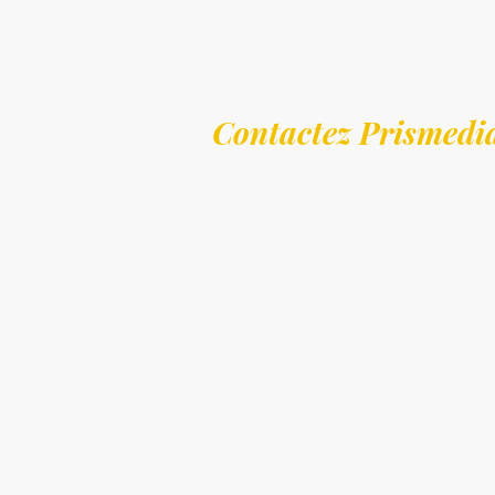
Contactez Prismedi
Située dans le département des
D
environnement naturel et son cadre ru
agricoles. Proche de
Bressuire
et 
dynamique. La Petite-Boissière offre a
Prismediag est une société spécialis
leurs projets immobiliers de vente, 
réglementaires
, les
Diagnostics d
réglementation en vigueur.
Prismediag intervient pour la réalisa
(vente, DAPP, DTA), diagnostic plo
énergétique (DPE), état des risques 
logements
. Ces diagnostics immobi
immobilier et de garantir la sécurité 
Le
Diagnostic de Performance Éne
performance énergétique des logement