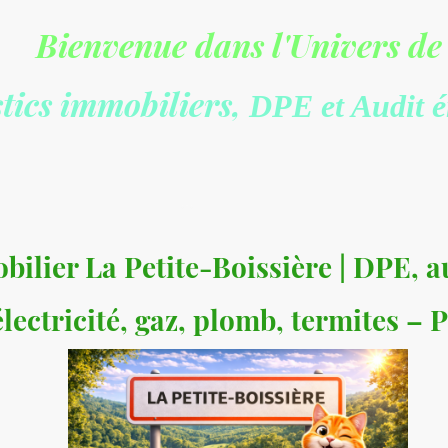
Bienvenue dans l'Univers de
tics immobiliers,
DPE et Audit 
ifs indicatifs
Demande de devis
DPE, Audit énergéti
Diagnostic Amiante: Vente, Location
ilier La Petite-Boissière | DPE, a
lectricité, gaz, plomb, termites –