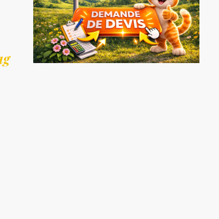
ag
eux-Sèvres (79)
,
La Petite-Boissière
est une commune du Boc
ral authentique. Le village s’inscrit dans un paysage bocager ty
de
Mauléon
, la commune bénéficie d’une situation géographiq
insi un cadre de vie calme et verdoyant apprécié des habitants.
ée dans le
diagnostic immobilier
, accompagnant les particuliers 
de location ou de rénovation énergétique. L’entreprise réalise l
e Performance Énergétique (DPE)
ainsi que les
audits énergé
tion de tous les diagnostics constituant le
Dossier de Diagnostic 
mb (CREP), diagnostic termites, diagnostic gaz, diagnostic éle
et pollutions (ERP)
ainsi que l’
audit énergétique réglementaire ob
liers et audits énergétiques permettent d’informer les acquére
des occupants.
rgétique (DPE)
et l’
audit énergétique
jouent aujourd’hui un rô
s. L’audit énergétique permet notamment d’identifier les travau