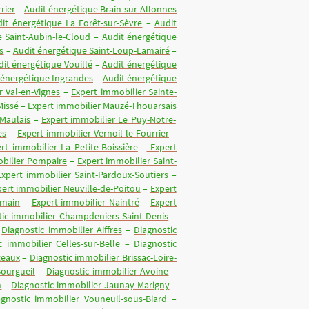
rier
–
Audit énergétique Brain-sur-Allonnes
it énergétique La Forêt-sur-Sèvre
–
Audit
e Saint-Aubin-le-Cloud
–
Audit énergétique
s
–
Audit énergétique Saint-Loup-Lamairé
–
dit énergétique Vouillé
–
Audit énergétique
 énergétique Ingrandes
–
Audit énergétique
r Val-en-Vignes
–
Expert immobilier Sainte-
Missé
–
Expert immobilier Mauzé-Thouarsais
-Maulais
–
Expert immobilier Le Puy-Notre-
es
–
Expert immobilier Vernoil-le-Fourrier
–
rt immobilier La Petite-Boissière
–
Expert
bilier Pompaire
–
Expert immobilier Saint-
Expert immobilier Saint-Pardoux-Soutiers
–
ert immobilier Neuville-de-Poitou
–
Expert
omain
–
Expert immobilier Naintré
–
Expert
tic immobilier Champdeniers-Saint-Denis
–
–
Diagnostic immobilier Aiffres
–
Diagnostic
c immobilier Celles-sur-Belle
–
Diagnostic
teaux
–
Diagnostic immobilier Brissac-Loire-
Bourgueil
–
Diagnostic immobilier Avoine
–
n
–
Diagnostic immobilier Jaunay-Marigny
–
agnostic immobilier Vouneuil-sous-Biard
–