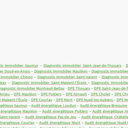
icatifs
Demande de devis
DPE, Audit énergétique
stic Gaz
Diagnostic Amiante: Vente, Location
Diagnostic plom
tic immobilier Saumur
–
Diagnostic immobilier Saint-Jean-de-Thouars
-
D
ier Doué-en-Anjou
–
Diagnostic immobilier Mauléon
–
Diagnostic immobilier
 immobilier Chinon
–
Diagnostic immobilier Saint-Varent
–
Diagnostic imm
izay
–
Diagnostic immobilier Saint-Maixent-l’École
–
Diagnostic immobilie
iagnostic immobilier Montreuil-Bellay
-
DPE Thouars
–
DPE Saint-Jean-de-
Anjou
–
DPE Mauléon
–
DPE Poitiers
–
DPE Airvault
–
DPE Cholet
–
DPE Ch
t-Maixent-l’École
–
DPE Courlay
–
DPE Niort
–
DPE Nueil-les-Aubiers
–
DPE Mo
rgétique Saumur
–
Audit énergétique Loudun
–
Audit énergétique Bressuire
 énergétique Mauléon
–
Audit énergétique Poitiers
–
Audit énergétique Ai
Saint-Varent
–
Audit énergétique Pas-de-Jeu
–
Audit énergétique Châtelle
énergétique Courlay
–
Audit énergétique Niort
–
Audit énergétique Nueil-