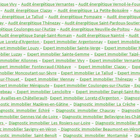
ique Vivy
–
Audit énergétique Vernantes
–
Audit énergétique Vernoil-le-Four
–
Audit énergétique Clazay
–
Audit énergétique La Petite-Boissière
–
Aud
t énergétique Le Tallud
–
Audit énergétique Pompaire
–
Audit énergétiqu
nay
–
Audit énergétique Thénezay
–
Audit énergétique Saint-Pardoux-Soutier
gétique Coulonges-sur-l’Autize
–
Audit énergétique Neuville-de-Poitou
–
Au
Audit énergétique Dangé-Saint-Romain
–
Audit énergétique Naintré
–
Audit
que Loretz-d’Argenton
-
Expert immobilier Argentonnay
–
Expert immobilie
ert immobilier Louzy
–
Expert immobilier Sainte-Verge
–
Expert immobilier 
bilier Luzay
–
Expert immobilier Sainte-Gemme
–
Expert immobilier Taizé
 immobilier Allonnes
–
Expert immobilier Vivy
–
Expert immobilier Vernant
xpert immobilier Fontevraud-l’Abbaye
–
Expert immobilier Clazay
–
Expe
mobilier Moncoutant-sur-Sèvre
–
Expert immobilier Le Tallud
–
Expert immo
-sur-Thouet
–
Expert immobilier Viennay
–
Expert immobilier Thénezay
–
pert immobilier Ménigoute
–
Expert immobilier Coulonges-sur-l’Autize
–
Exp
rebeau
–
Expert immobilier Lencloître
–
Expert immobilier Dangé-Saint-R
Availles-en-Châtellerault
-
Expert immobilier Loretz-d’Argenton
–
Diagnos
ostic immobilier Mazières-en-Gâtine
–
Diagnostic immobilier La Crèche
agnostic immobilier Échiré
–
Diagnostic immobilier Chauray
–
Diagnosti
 immobilier Gennes-Val-de-Loire
–
Diagnostic immobilier Bellevigne-les-Châ
ers
–
Diagnostic immobilier Les Rosiers-sur-Loire
–
Diagnostic immobilier 
c immobilier Savigny-en-Véron
–
Diagnostic immobilier Beaumont-en-Véro
ostic immobilier Saint-Benoît
–
Diagnostic immobilier Montamisé
–
Di