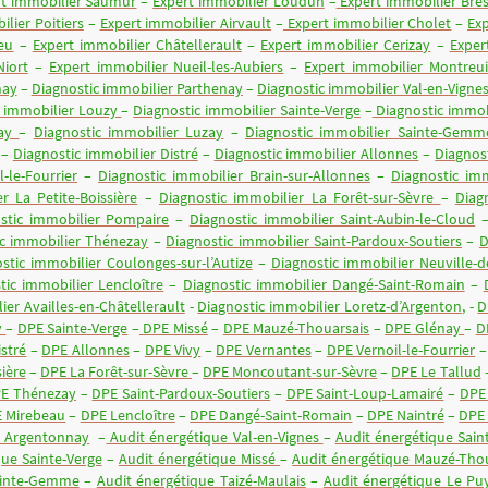
rt immobilier Saumur
–
Expert immobilier Loudun
–
Expert immobilier Bre
lier Poitiers
–
Expert immobilier Airvault
–
Expert immobilier Cholet
–
Ex
eu
–
Expert immobilier Châtellerault
–
Expert immobilier Cerizay
–
Exper
Niort
–
Expert immobilier Nueil-les-Aubiers
–
Expert immobilier Montreui
nay
–
Diagnostic immobilier Parthenay
–
Diagnostic immobilier Val-en-Vigne
c immobilier Louzy
–
Diagnostic immobilier Sainte-Verge
–
Diagnostic immob
nay
–
Diagnostic immobilier Luzay
–
Diagnostic immobilier Sainte-Gemm
–
Diagnostic immobilier Distré
–
Diagnostic immobilier Allonnes
–
Diagnos
-le-Fourrier
–
Diagnostic immobilier Brain-sur-Allonnes
–
Diagnostic im
r La Petite-Boissière
–
Diagnostic immobilier La Forêt-sur-Sèvre
–
Diag
stic immobilier Pompaire
–
Diagnostic immobilier Saint-Aubin-le-Cloud
ic immobilier Thénezay
–
Diagnostic immobilier Saint-Pardoux-Soutiers
–
D
stic immobilier Coulonges-sur-l’Autize
–
Diagnostic immobilier Neuville-d
tic immobilier Lencloître
–
Diagnostic immobilier Dangé-Saint-Romain
–
ier Availles-en-Châtellerault
-
Diagnostic immobilier Loretz-d’Argenton
, -
D
y
–
DPE Sainte-Verge
–
DPE Missé
–
DPE Mauzé-Thouarsais
–
DPE Glénay
–
D
stré
–
DPE Allonnes
–
DPE Vivy
–
DPE Vernantes
–
DPE Vernoil-le-Fourrier
ière
–
DPE La Forêt-sur-Sèvre
–
DPE Moncoutant-sur-Sèvre
–
DPE Le Tallud
E Thénezay
–
DPE Saint-Pardoux-Soutiers
–
DPE Saint-Loup-Lamairé
–
DPE
 Mirebeau
–
DPE Lencloître
–
DPE Dangé-Saint-Romain
–
DPE Naintré
–
DPE
e Argentonnay
–
Audit énergétique Val-en-Vignes
–
Audit énergétique Sai
que Sainte-Verge
–
Audit énergétique Missé
–
Audit énergétique Mauzé-Tho
ainte-Gemme
–
Audit énergétique Taizé-Maulais
–
Audit énergétique Le P