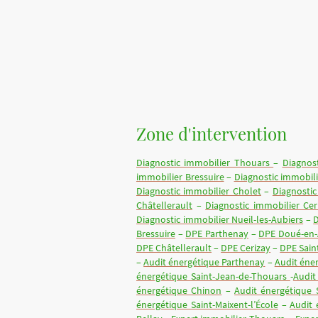
Accueil
Contact
Tarifs ind
Diagnostic électricité
Diagno
Zone d'intervention
Diagnostic immobilier Thouars
–
Diagnos
immobilier Bressuire
–
Diagnostic immobil
Diagnostic immobilier Cholet
–
Diagnostic
Châtellerault
–
Diagnostic immobilier Cer
Diagnostic immobilier Nueil-les-Aubiers
–
D
Bressuire
–
DPE Parthenay
–
DPE Doué-en-
DPE Châtellerault
–
DPE Cerizay
–
DPE Sain
–
Audit énergétique Parthenay
–
Audit éne
énergétique Saint-Jean-de-Thouars
-
Audit
énergétique Chinon
–
Audit énergétique 
énergétique Saint-Maixent-l’École
–
Audit 