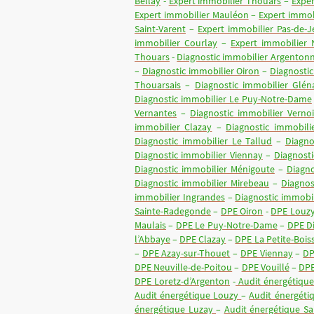
Bellay
-
Expert immobilier Thouars
–
Expe
Expert immobilier Mauléon
–
Expert immobi
Saint-Varent
–
Expert immobilier Pas-de-J
immobilier Courlay
–
Expert immobilier 
Thouars
-
Diagnostic immobilier Argenton
–
Diagnostic immobilier Oiron
–
Diagnosti
Thouarsais
–
Diagnostic immobilier Glé
Diagnostic immobilier Le Puy-Notre-Dame
Vernantes
–
Diagnostic immobilier Vernoil
immobilier Clazay
–
Diagnostic immobilie
Diagnostic immobilier Le Tallud
–
Diagno
Diagnostic immobilier Viennay
–
Diagnost
Diagnostic immobilier Ménigoute
–
Diagno
Diagnostic immobilier Mirebeau
–
Diagnos
immobilier Ingrandes
–
Diagnostic immobil
Sainte-Radegonde
–
DPE Oiron
-
DPE Louz
Maulais
–
DPE Le Puy-Notre-Dame
–
DPE Di
l’Abbaye
–
DPE Clazay
–
DPE La Petite-Boiss
–
DPE Azay-sur-Thouet
–
DPE Viennay
–
DP
DPE Neuville-de-Poitou
–
DPE Vouillé
–
DPE
DPE Loretz-d’Argenton
-
Audit énergétiqu
Audit énergétique Louzy
–
Audit énergéti
énergétique Luzay
–
Audit énergétique S