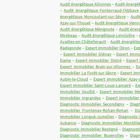
Audit énergétique Allonnes
–
Audit énergét
–
Audit énergétique Fontevraud-l’Abbaye
énergétique Moncoutant-sur-Sèvre
–
Audi
Azay-sur-Thouet
–
Audit énergétique Vien
Audit énergétique Ménigoute
–
Audit éner
Mirebeau
–
Audit énergétique Lencloître
–
Availles-en-Châtellerault
-
Audit énergéti
Radegonde
–
Expert immobilier Oiron
–
Exp
–
Expert immobilier Glénay
–
Expert immo
Dame
–
Expert immobilier Distré
–
Expert
Expert immobilier Brain-sur-Allonnes
–
E
immobilier La Forêt-sur-Sèvre
–
Expert im
Aubin-le-Cloud
–
Expert immobilier Azay
Expert immobilier Saint-Loup-Lamairé
–
Ex
immobilier Vouillé
–
Expert immobilier Mi
immobilier Ingrandes
–
Expert immobilier 
Diagnostic immobilier Secondigny
–
Diagn
immobilier Frontenay-Rohan-Rohan
–
Di
immobilier Longué-Jumelles
–
Diagnostic
Aubance
–
Diagnostic immobilier Montilli
Diagnostic immobilier Restigné
–
Diagnosti
Diagnostic immobilier Buxerolles
–
Diagn