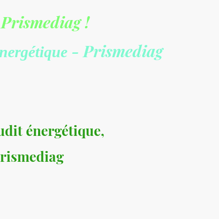
 Prismediag !
- Prismediag
énergétique
que
Diagnostics Termites
Diagnostic électricité
udit énergétique,
 Prismediag