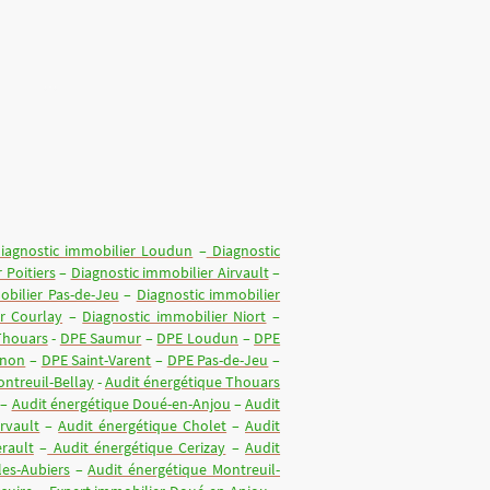
Diagnostics Termites
b
iagnostic immobilier Loudun
–
Diagnostic
 Poitiers
–
Diagnostic immobilier Airvault
–
obilier Pas-de-Jeu
–
Diagnostic immobilier
r Courlay
–
Diagnostic immobilier Niort
–
Thouars
-
DPE Saumur
–
DPE Loudun
–
DPE
inon
–
DPE Saint-Varent
–
DPE Pas-de-Jeu
–
ntreuil-Bellay
-
Audit énergétique Thouars
–
Audit énergétique Doué-en-Anjou
–
Audit
rvault
–
Audit énergétique Cholet
–
Audit
rault
–
Audit énergétique Cerizay
–
Audit
les-Aubiers
–
Audit énergétique Montreuil-