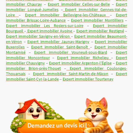
immobilier Chauray
–
Expert immobilier Celles-sur-Belle
–
Expert
immobilier Longué-Jumelles
–
Expert immobilier Gennes-Val-de-
Loire
–
Expert immobilier Bellevigne-les-Châteaux
–
Expert
immobilier Brissac-Loire-Aubance
–
Expert immobilier Montilliers
–
Expert immobilier Les Rosiers-sur-Loire
–
Expert immobilier
Bourgueil
–
Expert immobilier Avoine
–
Expert immobilier Restigné
–
Expert immobilier Savigny-en-Véron
–
Expert immobilier Beaumont-
en-Véron
–
Expert immobilier Jaunay-Marigny
–
Expert immobilier
Buxerolles
–
Expert immobilier Saint-Benoît
–
Expert immobilier
Montamisé
–
Expert immobilier Vouneuil-sous-Biard
–
Expert
immobilier Moncontour
–
Expert immobilier Richelieu
–
Expert
immobilier Chauvigny
–
Expert immobilier Argenton-l’Église
–
Expert
immobilier Brion-près-Thouet
–
Expert immobilier Coulonges-
Thouarsais
–
Expert immobilier Saint-Martin-de-Mâcon
–
Expert
immobilier Saint-Cyr-la-Lande
–
Expert immobilier Tourtenay