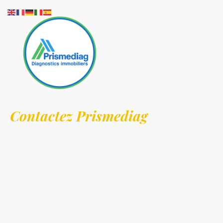
Contactez Prismediag
Située dans le département des
Deux-Sèvres (79)
,
Saint-Pardoux-Soutiers
est
une commune rurale du Poitou appréciée pour son cadre de vie paisible et son
environnement naturel préservé. Elle se trouve à proximité de
Parthenay
, au
cœur d’un territoire marqué par les paysages bocagers et l’agriculture. Le village
est composé de plusieurs hameaux et d’un patrimoine local typique de la région.
Saint-Pardoux-Soutiers offre ainsi un cadre de vie calme, entre nature, traditions
et vie locale.
Prismediag est une société spécialisée dans le
diagnostic immobilier
,
accompagnant les particuliers et les professionnels dans le cadre de leurs projets
immobiliers de vente, de location ou de rénovation énergétique. L’entreprise
réalise l’ensemble des
diagnostics immobiliers réglementaires
, les
Diagnostics
de Performance Énergétique (DPE)
ainsi que les
audits énergétiques
, dans le