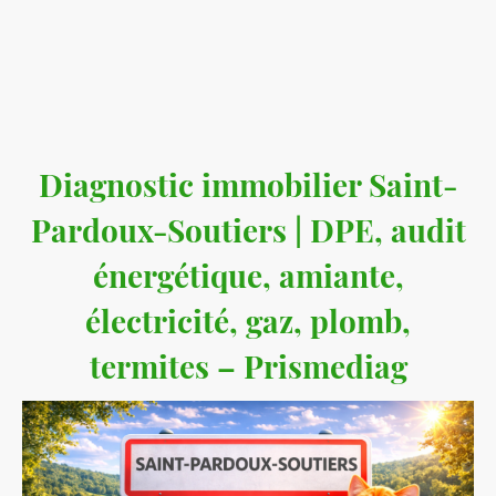
conformité réglementaire, de la sécurité des occupants et de la valorisation
durable des biens immobiliers
.
Prismediag – Diagnostic immobilier, DPE et audit énergétique
📍 Adresse : 1 rue Danton, 79100 Thouars
📞 Téléphone : 07 64 16 42 97
📧 Email : contact@prismediag.fr
🌐 Site internet :
www.prismediag.fr
Diagnostic immobilier Saint-
Pardoux-Soutiers | DPE, audit
énergétique, amiante,
électricité, gaz, plomb,
termites – Prismediag