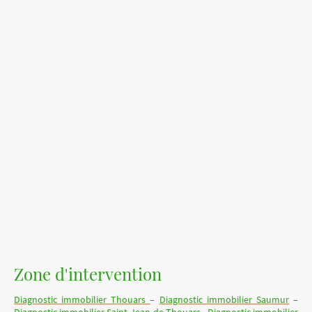
Accueil
Contact
Tarifs indicatifs
Demande de devis
DPE, Audit énergétique
Diagnostics Termites
Diagnostic électricité
Diagnostic Amiante:
Diagnostic Gaz
Vente, Location
Diagnostic plomb
Zone d'intervention
Diagnostic immobilier Thouars
–
Diagnostic immobilier Saumur
–
Diagnostic immobilier Saint-Jean-de-Thouars
-
Diagnostic immobilier