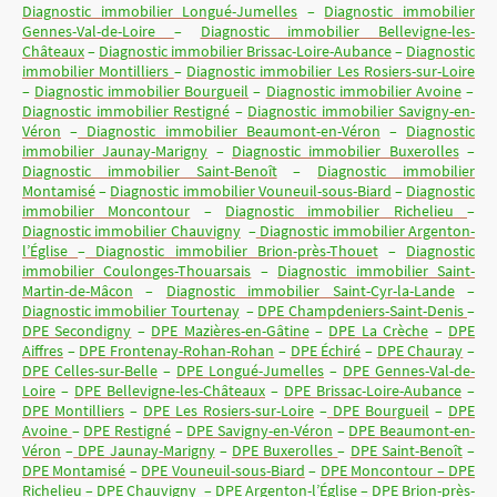
Diagnostic immobilier Longué-Jumelles
–
Diagnostic immobilier
Gennes-Val-de-Loire
–
Diagnostic immobilier Bellevigne-les-
Châteaux
–
Diagnostic immobilier Brissac-Loire-Aubance
–
Diagnostic
immobilier Montilliers
–
Diagnostic immobilier Les Rosiers-sur-Loire
–
Diagnostic immobilier Bourgueil
–
Diagnostic immobilier Avoine
–
Diagnostic immobilier Restigné
–
Diagnostic immobilier Savigny-en-
Véron
–
Diagnostic immobilier Beaumont-en-Véron
–
Diagnostic
immobilier Jaunay-Marigny
–
Diagnostic immobilier Buxerolles
–
Diagnostic immobilier Saint-Benoît
–
Diagnostic immobilier
Montamisé
–
Diagnostic immobilier Vouneuil-sous-Biard
–
Diagnostic
immobilier Moncontour
–
Diagnostic immobilier Richelieu
–
Diagnostic immobilier Chauvigny
–
Diagnostic immobilier Argenton-
l’Église
–
Diagnostic immobilier Brion-près-Thouet
–
Diagnostic
immobilier Coulonges-Thouarsais
–
Diagnostic immobilier Saint-
Martin-de-Mâcon
–
Diagnostic immobilier Saint-Cyr-la-Lande
–
Diagnostic immobilier Tourtenay
–
DPE Champdeniers-Saint-Denis
–
DPE Secondigny
–
DPE Mazières-en-Gâtine
–
DPE La Crèche
–
DPE
Aiffres
–
DPE Frontenay-Rohan-Rohan
–
DPE Échiré
–
DPE Chauray
–
DPE Celles-sur-Belle
–
DPE Longué-Jumelles
–
DPE Gennes-Val-de-
Loire
–
DPE Bellevigne-les-Châteaux
–
DPE Brissac-Loire-Aubance
–
DPE Montilliers
–
DPE Les Rosiers-sur-Loire
–
DPE Bourgueil
–
DPE
Avoine
–
DPE Restigné
–
DPE Savigny-en-Véron
–
DPE Beaumont-en-
Véron
–
DPE Jaunay-Marigny
–
DPE Buxerolles
–
DPE Saint-Benoît
–
DPE Montamisé
–
DPE Vouneuil-sous-Biard
–
DPE Moncontour – DPE
Richelieu
–
DPE Chauvigny
–
DPE Argenton-l’Église
–
DPE Brion-près-