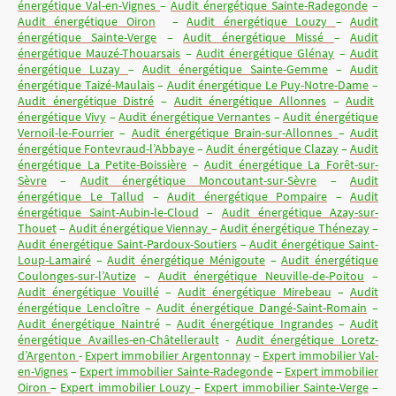
énergétique Val-en-Vignes
–
Audit énergétique Sainte-Radegonde
–
Audit énergétique Oiron
–
Audit énergétique Louzy
–
Audit
énergétique Sainte-Verge
–
Audit énergétique Missé
–
Audit
énergétique Mauzé-Thouarsais
–
Audit énergétique Glénay
–
Audit
énergétique Luzay
–
Audit énergétique Sainte-Gemme
–
Audit
énergétique Taizé-Maulais
–
Audit énergétique Le Puy-Notre-Dame
–
Audit énergétique Distré
–
Audit énergétique Allonnes
–
Audit
énergétique Vivy
–
Audit énergétique Vernantes
–
Audit énergétique
Vernoil-le-Fourrier
–
Audit énergétique Brain-sur-Allonnes
–
Audit
énergétique Fontevraud-l’Abbaye
–
Audit énergétique Clazay
–
Audit
énergétique La Petite-Boissière
–
Audit énergétique La Forêt-sur-
Sèvre
–
Audit énergétique Moncoutant-sur-Sèvre
–
Audit
énergétique Le Tallud
–
Audit énergétique Pompaire
–
Audit
énergétique Saint-Aubin-le-Cloud
–
Audit énergétique Azay-sur-
Thouet
–
Audit énergétique Viennay
–
Audit énergétique Thénezay
–
Audit énergétique Saint-Pardoux-Soutiers
–
Audit énergétique Saint-
Loup-Lamairé
–
Audit énergétique Ménigoute
–
Audit énergétique
Coulonges-sur-l’Autize
–
Audit énergétique Neuville-de-Poitou
–
Audit énergétique Vouillé
–
Audit énergétique Mirebeau
–
Audit
énergétique Lencloître
–
Audit énergétique Dangé-Saint-Romain
–
Audit énergétique Naintré
–
Audit énergétique Ingrandes
–
Audit
énergétique Availles-en-Châtellerault
-
Audit énergétique Loretz-
d’Argenton
-
Expert immobilier Argentonnay
–
Expert immobilier Val-
en-Vignes
–
Expert immobilier Sainte-Radegonde
–
Expert immobilier
Oiron
–
Expert immobilier Louzy
–
Expert immobilier Sainte-Verge
–