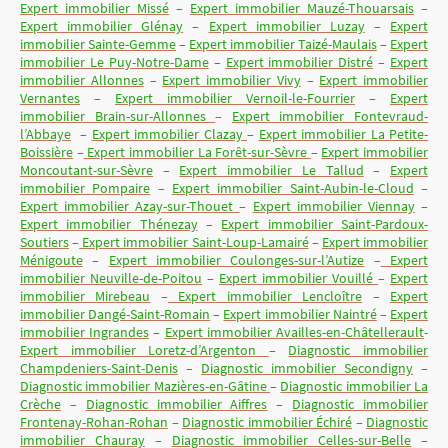
Expert immobilier Missé
–
Expert immobilier Mauzé-Thouarsais
–
Expert immobilier Glénay
–
Expert immobilier Luzay
–
Expert
immobilier Sainte-Gemme
–
Expert immobilier Taizé-Maulais
–
Expert
immobilier Le Puy-Notre-Dame
–
Expert immobilier Distré
–
Expert
immobilier Allonnes
–
Expert immobilier Vivy
–
Expert immobilier
Vernantes
–
Expert immobilier Vernoil-le-Fourrier
–
Expert
immobilier Brain-sur-Allonnes
–
Expert immobilier Fontevraud-
l’Abbaye
–
Expert immobilier Clazay
–
Expert immobilier La Petite-
Boissière
–
Expert immobilier La Forêt-sur-Sèvre
–
Expert immobilier
Moncoutant-sur-Sèvre
–
Expert immobilier Le Tallud
–
Expert
immobilier Pompaire
–
Expert immobilier Saint-Aubin-le-Cloud
–
Expert immobilier Azay-sur-Thouet
–
Expert immobilier Viennay
–
Expert immobilier Thénezay
–
Expert immobilier Saint-Pardoux-
Soutiers
–
Expert immobilier Saint-Loup-Lamairé
–
Expert immobilier
Ménigoute
–
Expert immobilier Coulonges-sur-l’Autize
–
Expert
immobilier Neuville-de-Poitou
–
Expert immobilier Vouillé
–
Expert
immobilier Mirebeau
–
Expert immobilier Lencloître
–
Expert
immobilier Dangé-Saint-Romain
–
Expert immobilier Naintré
–
Expert
immobilier Ingrandes
–
Expert immobilier Availles-en-Châtellerault
-
Expert immobilier Loretz-d’Argenton
–
Diagnostic immobilier
Champdeniers-Saint-Denis
–
Diagnostic immobilier Secondigny
–
Diagnostic immobilier Mazières-en-Gâtine
–
Diagnostic immobilier La
Crèche
–
Diagnostic immobilier Aiffres
–
Diagnostic immobilier
Frontenay-Rohan-Rohan
–
Diagnostic immobilier Échiré
–
Diagnostic
immobilier Chauray
–
Diagnostic immobilier Celles-sur-Belle
–