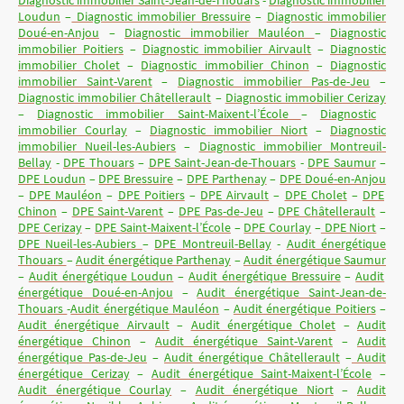
Loudun
–
Diagnostic immobilier Bressuire
–
Diagnostic immobilier
Doué-en-Anjou
–
Diagnostic immobilier Mauléon
–
Diagnostic
immobilier Poitiers
–
Diagnostic immobilier Airvault
–
Diagnostic
immobilier Cholet
–
Diagnostic immobilier Chinon
–
Diagnostic
immobilier Saint-Varent
–
Diagnostic immobilier Pas-de-Jeu
–
Diagnostic immobilier Châtellerault
–
Diagnostic immobilier Cerizay
–
Diagnostic immobilier Saint-Maixent-l’École
–
Diagnostic
immobilier Courlay
–
Diagnostic immobilier Niort
–
Diagnostic
immobilier Nueil-les-Aubiers
–
Diagnostic immobilier Montreuil-
Bellay
-
DPE Thouars
–
DPE Saint-Jean-de-Thouars
-
DPE Saumur
–
DPE Loudun
–
DPE Bressuire
–
DPE Parthenay
–
DPE Doué-en-Anjou
–
DPE Mauléon
–
DPE Poitiers
–
DPE Airvault
–
DPE Cholet
–
DPE
Chinon
–
DPE Saint-Varent
–
DPE Pas-de-Jeu
–
DPE Châtellerault
–
DPE Cerizay
–
DPE Saint-Maixent-l’École
–
DPE Courlay
–
DPE Niort
–
DPE Nueil-les-Aubiers
–
DPE Montreuil-Bellay
-
Audit énergétique
Thouars
–
Audit énergétique Parthenay
–
Audit énergétique Saumur
–
Audit énergétique Loudun
–
Audit énergétique Bressuire
–
Audit
énergétique Doué-en-Anjou
–
Audit énergétique Saint-Jean-de-
Thouars
-
Audit énergétique Mauléon
–
Audit énergétique Poitiers
–
Audit énergétique Airvault
–
Audit énergétique Cholet
–
Audit
énergétique Chinon
–
Audit énergétique Saint-Varent
–
Audit
énergétique Pas-de-Jeu
–
Audit énergétique Châtellerault
–
Audit
énergétique Cerizay
–
Audit énergétique Saint-Maixent-l’École
–
Audit énergétique Courlay
–
Audit énergétique Niort
–
Audit