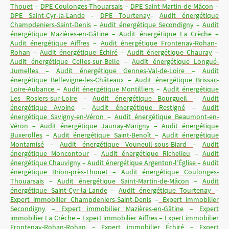
Thouet
–
DPE Coulonges-Thouarsais
–
DPE Saint-Martin-de-Mâcon
–
DPE Saint-Cyr-la-Lande
–
DPE Tourtenay
–
Audit énergétique
Champdeniers-Saint-Denis
–
Audit énergétique Secondigny
–
Audit
énergétique Mazières-en-Gâtine
–
Audit énergétique La Crèche
–
Audit énergétique Aiffres
–
Audit énergétique Frontenay-Rohan-
Rohan
–
Audit énergétique Échiré
–
Audit énergétique Chauray
–
Audit énergétique Celles-sur-Belle
–
Audit énergétique Longué-
Jumelles
–
Audit énergétique Gennes-Val-de-Loire
–
Audit
énergétique Bellevigne-les-Châteaux
–
Audit énergétique Brissac-
Loire-Aubance
–
Audit énergétique Montilliers
–
Audit énergétique
Les Rosiers-sur-Loire
–
Audit énergétique Bourgueil
–
Audit
énergétique Avoine
–
Audit énergétique Restigné
–
Audit
énergétique Savigny-en-Véron
–
Audit énergétique Beaumont-en-
Véron
–
Audit énergétique Jaunay-Marigny
–
Audit énergétique
Buxerolles
–
Audit énergétique Saint-Benoît
–
Audit énergétique
Montamisé
–
Audit énergétique Vouneuil-sous-Biard
–
Audit
énergétique Moncontour
–
Audit énergétique Richelieu
–
Audit
énergétique Chauvigny
–
Audit énergétique Argenton-l’Église
–
Audit
énergétique Brion-près-Thouet
–
Audit énergétique Coulonges-
Thouarsais
–
Audit énergétique Saint-Martin-de-Mâcon
–
Audit
énergétique Saint-Cyr-la-Lande
–
Audit énergétique Tourtenay
–
Expert immobilier Champdeniers-Saint-Denis
–
Expert immobilier
Secondigny
–
Expert immobilier Mazières-en-Gâtine
–
Expert
immobilier La Crèche
–
Expert immobilier Aiffres
–
Expert immobilier
Frontenay-Rohan-Rohan
–
Expert immobilier Échiré
–
Expert