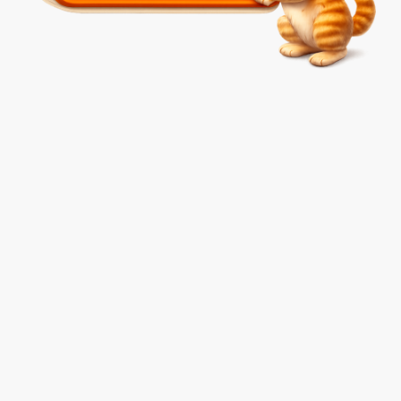
Accueil
Contact
Tarifs indicatifs
Demande de devis
DPE, Audit énergétique
Diagnostics Termites
Diagnostic électricité
Diagnostic Amiante:
Diagnostic Gaz
Vente, Location
Diagnostic plomb
Site internet conçu, édité et administré par la SARL Prismediag. © Tous droits