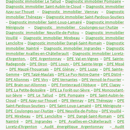
Diagnostic immobilier Le Tallud
–
Diagnostic immobilier Pompaire
–
Diagnostic immobilier Saint-Aubin-le-Cloud
–
Diagnostic immobilier
Azay-sur-Thouet
–
Diagnostic immobilier Viennay
–
Diagnostic
immobilier Thénezay
–
Diagnostic immobilier Saint-Pardoux-Soutiers
–
Diagnostic immobilier Saint-Loup-Lamairé
–
Diagnostic immobilier
Ménigoute
–
Diagnostic immobilier Coulonges-sur-l’Autize
–
Diagnostic immobilier Neuville-de-Poitou
–
Diagnostic immobilier
Vouillé
–
Diagnostic immobilier Mirebeau
–
Diagnostic immobilier
Lencloître
–
Diagnostic immobilier Dangé-Saint-Romain
–
Diagnostic
immobilier Naintré
–
Diagnostic immobilier Ingrandes
–
Diagnostic
immobilier Availles-en-Châtellerault
-
Diagnostic immobilier Loretz-
d’Argenton
, -
DPE Argentonnay
–
DPE Val-en-Vignes
–
DPE Sainte-
Radegonde
–
DPE Oiron
-
DPE Louzy
–
DPE Sainte-Verge
–
DPE Missé
–
DPE Mauzé-Thouarsais
–
DPE Glénay
–
DPE Luzay
–
DPE Sainte-
Gemme
–
DPE Taizé-Maulais
–
DPE Le Puy-Notre-Dame
–
DPE Distré
–
DPE Allonnes
–
DPE Vivy
–
DPE Vernantes
–
DPE Vernoil-le-Fourrier
–
DPE Brain-sur-Allonnes
–
DPE Fontevraud-l’Abbaye
–
DPE Clazay
–
DPE La Petite-Boissière
–
DPE La Forêt-sur-Sèvre
–
DPE Moncoutant-
sur-Sèvre
–
DPE Le Tallud
–
DPE Pompaire
–
DPE Saint-Aubin-le-
Cloud
–
DPE Azay-sur-Thouet
–
DPE Viennay
–
DPE Thénezay
–
DPE
Saint-Pardoux-Soutiers
–
DPE Saint-Loup-Lamairé
–
DPE Ménigoute
–
DPE Coulonges-sur-l’Autize
–
DPE Neuville-de-Poitou
–
DPE Vouillé
–
DPE Mirebeau
–
DPE Lencloître
–
DPE Dangé-Saint-Romain
–
DPE
Naintré
–
DPE Ingrandes
–
DPE Availles-en-Châtellerault
-
DPE
Loretz-d’Argenton
-
Audit énergétique Argentonnay
–
Audit