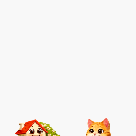
contrôlées, présence actuelle ou passée d'infestations et les
parties non accessibles. Si la présence de termites est
confirmée, le vendeur doit non seulement informer les
acheteurs potentiels mais également
signaler officiellement
l'infestation à la mairie
dans un délai de 30 jours. La vente
peut se poursuivre, mais des actions correctives doivent être
immédiatement engagées pour traiter et éradiquer les
termites. Ignorer l'obligation de réaliser ce diagnostic dans
les zones concernées par
un arrêté préfectoral termites
peut
entraîner de lourdes conséquences pour le vendeur,
incluant des amendes substantielles, sans compter la
possibilité pour l'acheteur d'intenter une action en justice
pour annulation de la vente ou pour réclamer des
dommages et intérêts. Ainsi, le diagnostic termites n'est pas
seulement une exigence légale mais un élément très
important pour assurer une transaction immobilière
sécurisée et transparente, protégeant à la fois les intérêts
des acheteurs et des vendeurs.