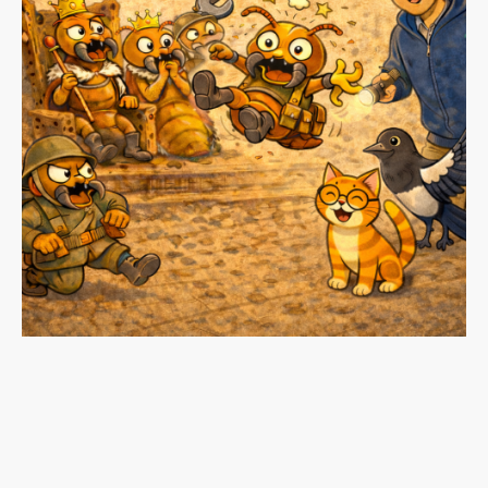
Le diagnostic termites réglementaire
doit être réalisé par un
diagnostiqueur professionnel certifié, qui utilise des
méthodes comme le poinçonnage du bois pour détecter des
infestations de termites. Ce processus assure que toutes les
parties accessibles du bien sont minutieusement examinées.
Le rapport émis après le diagnostic indiquera les zones