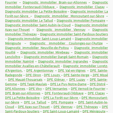
Fourrier
–
Diagnostic immobilier Brain-sur-Allonnes
–
Diagnostic
immobilier Fontevraud-l’Abbaye
–
Diagnostic immobilier Clazay
–
Diagnostic immobilier La Petite-Boissière
–
Diagnostic immobilier La
Forêt-sur-Sèvre
–
Diagnostic immobilier Moncoutant-sur-Sèvre
–
Diagnostic immobilier Le Tallud
–
Diagnostic immobilier Pompaire
–
Diagnostic immobilier Saint-Aubin-le-Cloud
–
Diagnostic immobilier
Azay-sur-Thouet
–
Diagnostic immobilier Viennay
–
Diagnostic
immobilier Thénezay
–
Diagnostic immobilier Saint-Pardoux-Soutiers
–
Diagnostic immobilier Saint-Loup-Lamairé
–
Diagnostic immobilier
Ménigoute
–
Diagnostic immobilier Coulonges-sur-l’Autize
–
Diagnostic immobilier Neuville-de-Poitou
–
Diagnostic immobilier
Vouillé
–
Diagnostic immobilier Mirebeau
–
Diagnostic immobilier
Lencloître
–
Diagnostic immobilier Dangé-Saint-Romain
–
Diagnostic
immobilier Naintré
–
Diagnostic immobilier Ingrandes
–
Diagnostic
immobilier Availles-en-Châtellerault
-
Diagnostic immobilier Loretz-
d’Argenton
, -
DPE Argentonnay
–
DPE Val-en-Vignes
–
DPE Sainte-
Radegonde
–
DPE Oiron
-
DPE Louzy
–
DPE Sainte-Verge
–
DPE Missé
–
DPE Mauzé-Thouarsais
–
DPE Glénay
–
DPE Luzay
–
DPE Sainte-
Gemme
–
DPE Taizé-Maulais
–
DPE Le Puy-Notre-Dame
–
DPE Distré
–
DPE Allonnes
–
DPE Vivy
–
DPE Vernantes
–
DPE Vernoil-le-Fourrier
–
DPE Brain-sur-Allonnes
–
DPE Fontevraud-l’Abbaye
–
DPE Clazay
–
DPE La Petite-Boissière
–
DPE La Forêt-sur-Sèvre
–
DPE Moncoutant-
sur-Sèvre
–
DPE Le Tallud
–
DPE Pompaire
–
DPE Saint-Aubin-le-
Cloud
–
DPE Azay-sur-Thouet
–
DPE Viennay
–
DPE Thénezay
–
DPE
Saint-Pardoux-Soutiers
–
DPE Saint-Loup-Lamairé
–
DPE Ménigoute
–