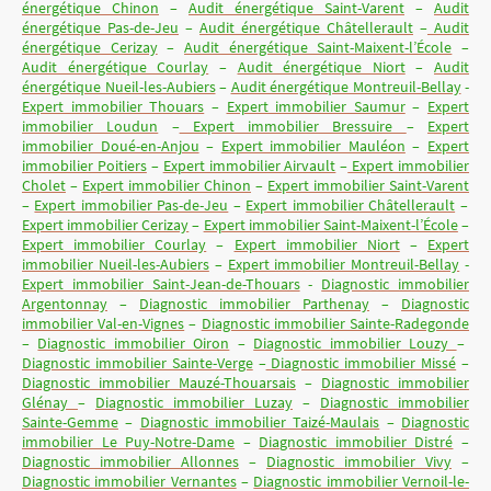
énergétique Chinon
–
Audit énergétique Saint-Varent
–
Audit
énergétique Pas-de-Jeu
–
Audit énergétique Châtellerault
–
Audit
énergétique Cerizay
–
Audit énergétique Saint-Maixent-l’École
–
Audit énergétique Courlay
–
Audit énergétique Niort
–
Audit
énergétique Nueil-les-Aubiers
–
Audit énergétique Montreuil-Bellay
-
Expert immobilier Thouars
–
Expert immobilier Saumur
–
Expert
immobilier Loudun
–
Expert immobilier Bressuire
–
Expert
immobilier Doué-en-Anjou
–
Expert immobilier Mauléon
–
Expert
immobilier Poitiers
–
Expert immobilier Airvault
–
Expert immobilier
Cholet
–
Expert immobilier Chinon
–
Expert immobilier Saint-Varent
–
Expert immobilier Pas-de-Jeu
–
Expert immobilier Châtellerault
–
Expert immobilier Cerizay
–
Expert immobilier Saint-Maixent-l’École
–
Expert immobilier Courlay
–
Expert immobilier Niort
–
Expert
immobilier Nueil-les-Aubiers
–
Expert immobilier Montreuil-Bellay
-
Expert immobilier Saint-Jean-de-Thouars
-
Diagnostic immobilier
Argentonnay
–
Diagnostic immobilier Parthenay
–
Diagnostic
immobilier Val-en-Vignes
–
Diagnostic immobilier Sainte-Radegonde
–
Diagnostic immobilier Oiron
–
Diagnostic immobilier Louzy
–
Diagnostic immobilier Sainte-Verge
–
Diagnostic immobilier Missé
–
Diagnostic immobilier Mauzé-Thouarsais
–
Diagnostic immobilier
Glénay
–
Diagnostic immobilier Luzay
–
Diagnostic immobilier
Sainte-Gemme
–
Diagnostic immobilier Taizé-Maulais
–
Diagnostic
immobilier Le Puy-Notre-Dame
–
Diagnostic immobilier Distré
–
Diagnostic immobilier Allonnes
–
Diagnostic immobilier Vivy
–
Diagnostic immobilier Vernantes
–
Diagnostic immobilier Vernoil-le-