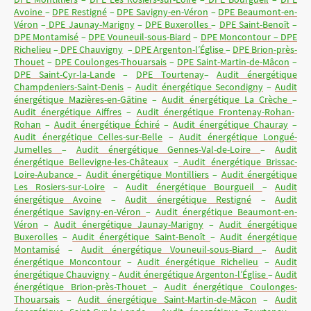
Avoine
–
DPE Restigné
–
DPE Savigny-en-Véron
–
DPE Beaumont-en-
Véron
–
DPE Jaunay-Marigny
–
DPE Buxerolles
–
DPE Saint-Benoît
–
DPE Montamisé
–
DPE Vouneuil-sous-Biard
–
DPE Moncontour – DPE
Richelieu
–
DPE Chauvigny
–
DPE Argenton-l’Église
–
DPE Brion-près-
Thouet
–
DPE Coulonges-Thouarsais
–
DPE Saint-Martin-de-Mâcon
–
DPE Saint-Cyr-la-Lande
–
DPE Tourtenay
–
Audit énergétique
Champdeniers-Saint-Denis
–
Audit énergétique Secondigny
–
Audit
énergétique Mazières-en-Gâtine
–
Audit énergétique La Crèche
–
Audit énergétique Aiffres
–
Audit énergétique Frontenay-Rohan-
Rohan
–
Audit énergétique Échiré
–
Audit énergétique Chauray
–
Audit énergétique Celles-sur-Belle
–
Audit énergétique Longué-
Jumelles
–
Audit énergétique Gennes-Val-de-Loire
–
Audit
énergétique Bellevigne-les-Châteaux
–
Audit énergétique Brissac-
Loire-Aubance
–
Audit énergétique Montilliers
–
Audit énergétique
Les Rosiers-sur-Loire
–
Audit énergétique Bourgueil
–
Audit
énergétique Avoine
–
Audit énergétique Restigné
–
Audit
énergétique Savigny-en-Véron
–
Audit énergétique Beaumont-en-
Véron
–
Audit énergétique Jaunay-Marigny
–
Audit énergétique
Buxerolles
–
Audit énergétique Saint-Benoît
–
Audit énergétique
Montamisé
–
Audit énergétique Vouneuil-sous-Biard
–
Audit
énergétique Moncontour
–
Audit énergétique Richelieu
–
Audit
énergétique Chauvigny
–
Audit énergétique Argenton-l’Église
–
Audit
énergétique Brion-près-Thouet
–
Audit énergétique Coulonges-
Thouarsais
–
Audit énergétique Saint-Martin-de-Mâcon
–
Audit