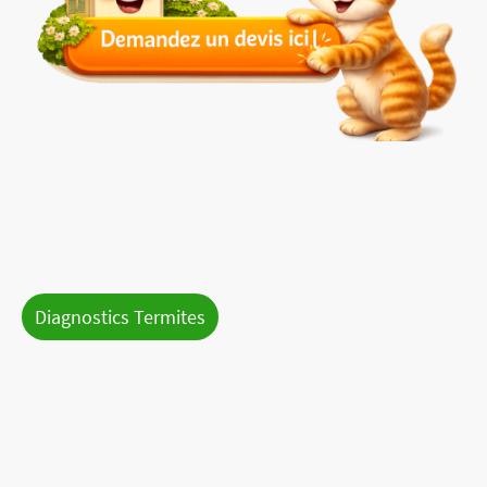
Accueil
Contact
Tarifs indicatifs
Demande de devis
DPE, Audit énergétique
Diagnostics Termites
Diagnostic électricité
Diagnostic Amiante:
Diagnostic Gaz
Vente, Location
Diagnostic plomb