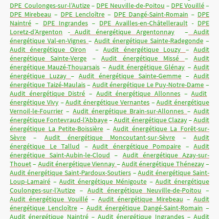
DPE Coulonges-sur-l’Autize
–
DPE Neuville-de-Poitou
–
DPE Vouillé
–
DPE Mirebeau
–
DPE Lencloître
–
DPE Dangé-Saint-Romain
–
DPE
Naintré
–
DPE Ingrandes
–
DPE Availles-en-Châtellerault
-
DPE
Loretz-d’Argenton
-
Audit énergétique Argentonnay
–
Audit
énergétique Val-en-Vignes
–
Audit énergétique Sainte-Radegonde
–
Audit énergétique Oiron
–
Audit énergétique Louzy
–
Audit
énergétique Sainte-Verge
–
Audit énergétique Missé
–
Audit
énergétique Mauzé-Thouarsais
–
Audit énergétique Glénay
–
Audit
énergétique Luzay
–
Audit énergétique Sainte-Gemme
–
Audit
énergétique Taizé-Maulais
–
Audit énergétique Le Puy-Notre-Dame
–
Audit énergétique Distré
–
Audit énergétique Allonnes
–
Audit
énergétique Vivy
–
Audit énergétique Vernantes
–
Audit énergétique
Vernoil-le-Fourrier
–
Audit énergétique Brain-sur-Allonnes
–
Audit
énergétique Fontevraud-l’Abbaye
–
Audit énergétique Clazay
–
Audit
énergétique La Petite-Boissière
–
Audit énergétique La Forêt-sur-
Sèvre
–
Audit énergétique Moncoutant-sur-Sèvre
–
Audit
énergétique Le Tallud
–
Audit énergétique Pompaire
–
Audit
énergétique Saint-Aubin-le-Cloud
–
Audit énergétique Azay-sur-
Thouet
–
Audit énergétique Viennay
–
Audit énergétique Thénezay
–
Audit énergétique Saint-Pardoux-Soutiers
–
Audit énergétique Saint-
Loup-Lamairé
–
Audit énergétique Ménigoute
–
Audit énergétique
Coulonges-sur-l’Autize
–
Audit énergétique Neuville-de-Poitou
–
Audit énergétique Vouillé
–
Audit énergétique Mirebeau
–
Audit
énergétique Lencloître
–
Audit énergétique Dangé-Saint-Romain
–
Audit énergétique Naintré
–
Audit énergétique Ingrandes
–
Audit