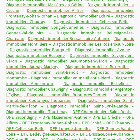
Diagnostic immobilier Mazières-en-Gâtine
–
Diagnostic immobilier La
Crèche
–
Diagnostic immobilier Aiffres
–
Diagnostic immobilier
Frontenay-Rohan-Rohan
–
Diagnostic immobilier Échiré
–
Diagnostic
immobilier Chauray
–
Diagnostic immobilier Celles-sur-Belle
–
Diagnostic immobilier Longué-Jumelles
–
Diagnostic immobilier
Gennes-Val-de-Loire
–
Diagnostic immobilier Bellevigne-les-
Châteaux
–
Diagnostic immobilier Brissac-Loire-Aubance
–
Diagnostic
immobilier Montilliers
–
Diagnostic immobilier Les Rosiers-sur-Loire
–
Diagnostic immobilier Bourgueil
–
Diagnostic immobilier Avoine
–
Diagnostic immobilier Restigné
–
Diagnostic immobilier Savigny-en-
Véron
–
Diagnostic immobilier Beaumont-en-Véron
–
Diagnostic
immobilier Jaunay-Marigny
–
Diagnostic immobilier Buxerolles
–
Diagnostic immobilier Saint-Benoît
–
Diagnostic immobilier
Montamisé
–
Diagnostic immobilier Vouneuil-sous-Biard
–
Diagnostic
immobilier Moncontour
–
Diagnostic immobilier Richelieu
–
Diagnostic immobilier Chauvigny
–
Diagnostic immobilier Argenton-
l’Église
–
Diagnostic immobilier Brion-près-Thouet
–
Diagnostic
immobilier Coulonges-Thouarsais
–
Diagnostic immobilier Saint-
Martin-de-Mâcon
–
Diagnostic immobilier Saint-Cyr-la-Lande
–
Diagnostic immobilier Tourtenay
–
DPE Champdeniers-Saint-Denis
–
DPE Secondigny
–
DPE Mazières-en-Gâtine
–
DPE La Crèche
–
DPE
Aiffres
–
DPE Frontenay-Rohan-Rohan
–
DPE Échiré
–
DPE Chauray
–
DPE Celles-sur-Belle
–
DPE Longué-Jumelles
–
DPE Gennes-Val-de-
Loire
–
DPE Bellevigne-les-Châteaux
–
DPE Brissac-Loire-Aubance
–
DPE Montilliers
–
DPE Les Rosiers-sur-Loire
–
DPE Bourgueil
–
DPE