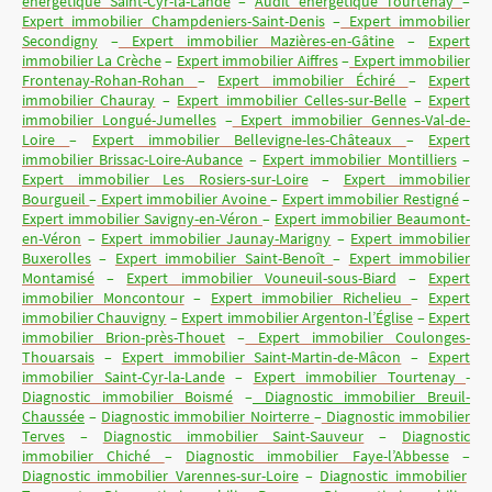
énergétique Saint-Cyr-la-Lande
–
Audit énergétique Tourtenay
–
Expert immobilier Champdeniers-Saint-Denis
–
Expert immobilier
Secondigny
–
Expert immobilier Mazières-en-Gâtine
–
Expert
immobilier La Crèche
–
Expert immobilier Aiffres
–
Expert immobilier
Frontenay-Rohan-Rohan
–
Expert immobilier Échiré
–
Expert
immobilier Chauray
–
Expert immobilier Celles-sur-Belle
–
Expert
immobilier Longué-Jumelles
–
Expert immobilier Gennes-Val-de-
Loire
–
Expert immobilier Bellevigne-les-Châteaux
–
Expert
immobilier Brissac-Loire-Aubance
–
Expert immobilier Montilliers
–
Expert immobilier Les Rosiers-sur-Loire
–
Expert immobilier
Bourgueil
–
Expert immobilier Avoine
–
Expert immobilier Restigné
–
Expert immobilier Savigny-en-Véron
–
Expert immobilier Beaumont-
en-Véron
–
Expert immobilier Jaunay-Marigny
–
Expert immobilier
Buxerolles
–
Expert immobilier Saint-Benoît
–
Expert immobilier
Montamisé
–
Expert immobilier Vouneuil-sous-Biard
–
Expert
immobilier Moncontour
–
Expert immobilier Richelieu
–
Expert
immobilier Chauvigny
–
Expert immobilier Argenton-l’Église
–
Expert
immobilier Brion-près-Thouet
–
Expert immobilier Coulonges-
Thouarsais
–
Expert immobilier Saint-Martin-de-Mâcon
–
Expert
immobilier Saint-Cyr-la-Lande
–
Expert immobilier Tourtenay
-
Diagnostic immobilier Boismé
–
Diagnostic immobilier Breuil-
Chaussée
–
Diagnostic immobilier Noirterre
–
Diagnostic immobilier
Terves
–
Diagnostic immobilier Saint-Sauveur
–
Diagnostic
immobilier Chiché
–
Diagnostic immobilier Faye-l’Abbesse
–
Diagnostic immobilier Varennes-sur-Loire
–
Diagnostic immobilier