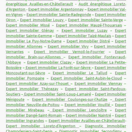
énergétique Availles-en-Châtellerault
-
Audit énergétique Loretz-
d’Argenton
-
Expert immobilier Argentonnay
–
Expert immobilier Val-
en-Vignes
–
Expert immobilier Sainte-Radegonde
–
Expert immobilier
Oiron
–
Expert immobilier Louzy
–
Expert immobilier Sainte-Verge
–
Expert immobilier Missé
–
Expert immobilier Mauzé-Thouarsais
–
Expert immobilier Glénay
–
Expert immobilier Luzay
–
Expert
immobilier Sainte-Gemme
–
Expert immobilier Taizé-Maulais
–
Expert
immobilier Le Puy-Notre-Dame
–
Expert immobilier Distré
–
Expert
immobilier Allonnes
–
Expert immobilier Vivy
–
Expert immobilier
Vernantes
–
Expert immobilier Vernoil-le-Fourrier
–
Expert
immobilier Brain-sur-Allonnes
–
Expert immobilier Fontevraud-
l’Abbaye
–
Expert immobilier Clazay
–
Expert immobilier La Petite-
Boissière
–
Expert immobilier La Forêt-sur-Sèvre
–
Expert immobilier
Moncoutant-sur-Sèvre
–
Expert immobilier Le Tallud
–
Expert
immobilier Pompaire
–
Expert immobilier Saint-Aubin-le-Cloud
–
Expert immobilier Azay-sur-Thouet
–
Expert immobilier Viennay
–
Expert immobilier Thénezay
–
Expert immobilier Saint-Pardoux-
Soutiers
–
Expert immobilier Saint-Loup-Lamairé
–
Expert immobilier
Ménigoute
–
Expert immobilier Coulonges-sur-l’Autize
–
Expert
immobilier Neuville-de-Poitou
–
Expert immobilier Vouillé
–
Expert
immobilier Mirebeau
–
Expert immobilier Lencloître
–
Expert
immobilier Dangé-Saint-Romain
–
Expert immobilier Naintré
–
Expert
immobilier Ingrandes
–
Expert immobilier Availles-en-Châtellerault
-
Expert immobilier Loretz-d’Argenton
–
Diagnostic immobilier
Champdeniers-Saint-Denis
–
Diagnostic immobilier Secondigny
–