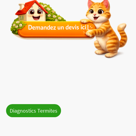
Accueil
Contact
Tarifs indicatifs
Demande de devis
DPE, Audit énergétique
Diagnostics Termites
Diagnostic électricité
Diagnostic Amiante:
Diagnostic Gaz
Vente, Location