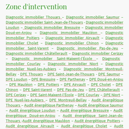
Zone d'intervention
Diagnostic immobilier Thouars
–
Diagnostic immobilier Saumur
–
Diagnostic immobilier Saint-Jean-de-Thouars
-
Diagnostic immobilier
Loudun
–
Diagnostic immobilier Bressuire
–
Diagnostic immobilier
Doué-en-Anjou
–
Diagnostic immobilier Mauléon
–
Diagnostic
immobilier Poitiers
–
Diagnostic immobilier Airvault
–
Diagnostic
immobilier Cholet
–
Diagnostic immobilier Chinon
–
Diagnostic
immobilier Saint-Varent
–
Diagnostic immobilier Pas-de-Jeu
–
Diagnostic immobilier Châtellerault
–
Diagnostic immobilier Cerizay
–
Diagnostic immobilier Saint-Maixent-l’École
–
Diagnostic
immobilier Courlay
–
Diagnostic immobilier Niort
–
Diagnostic
immobilier Nueil-les-Aubiers
–
Diagnostic immobilier Montreuil-
Bellay
-
DPE Thouars
–
DPE Saint-Jean-de-Thouars
-
DPE Saumur
–
DPE Loudun
–
DPE Bressuire
–
DPE Parthenay
–
DPE Doué-en-Anjou
–
DPE Mauléon
–
DPE Poitiers
–
DPE Airvault
–
DPE Cholet
–
DPE
Chinon
–
DPE Saint-Varent
–
DPE Pas-de-Jeu
–
DPE Châtellerault
–
DPE Cerizay
–
DPE Saint-Maixent-l’École
–
DPE Courlay
–
DPE Niort
–
DPE Nueil-les-Aubiers
–
DPE Montreuil-Bellay
-
Audit énergétique
Thouars
–
Audit énergétique Parthenay
–
Audit énergétique Saumur
–
Audit énergétique Loudun
–
Audit énergétique Bressuire
–
Audit
énergétique Doué-en-Anjou
–
Audit énergétique Saint-Jean-de-
Thouars
-
Audit énergétique Mauléon
–
Audit énergétique Poitiers
–
Audit énergétique Airvault
–
Audit énergétique Cholet
–
Audit