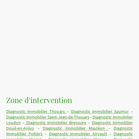
Accueil
Contact
Tarifs indicatifs
Demande de devis
DPE, Audit énergétique
Diagnostics Termites
Diagnostic électricité
Diagnostic Amiante:
Diagnostic Gaz
Vente, Location
Diagnostic plomb
Zone d'intervention
Diagnostic immobilier Thouars
–
Diagnostic immobilier Saumur
–
Diagnostic immobilier Saint-Jean-de-Thouars
-
Diagnostic immobilier
Loudun
–
Diagnostic immobilier Bressuire
–
Diagnostic immobilier
Doué-en-Anjou
–
Diagnostic immobilier Mauléon
–
Diagnostic
immobilier Poitiers
–
Diagnostic immobilier Airvault
–
Diagnostic