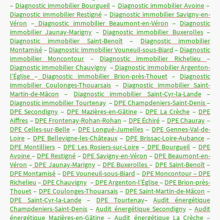
–
Diagnostic immobilier Bourgueil
–
Diagnostic immobilier Avoine
–
Diagnostic immobilier Restigné
–
Diagnostic immobilier Savigny-en-
Véron
–
Diagnostic immobilier Beaumont-en-Véron
–
Diagnostic
immobilier Jaunay-Marigny
–
Diagnostic immobilier Buxerolles
–
Diagnostic immobilier Saint-Benoît
–
Diagnostic immobilier
Montamisé
–
Diagnostic immobilier Vouneuil-sous-Biard
–
Diagnostic
immobilier Moncontour
–
Diagnostic immobilier Richelieu
–
Diagnostic immobilier Chauvigny
–
Diagnostic immobilier Argenton-
l’Église
–
Diagnostic immobilier Brion-près-Thouet
–
Diagnostic
immobilier Coulonges-Thouarsais
–
Diagnostic immobilier Saint-
Martin-de-Mâcon
–
Diagnostic immobilier Saint-Cyr-la-Lande
–
Diagnostic immobilier Tourtenay
–
DPE Champdeniers-Saint-Denis
–
DPE Secondigny
–
DPE Mazières-en-Gâtine
–
DPE La Crèche
–
DPE
Aiffres
–
DPE Frontenay-Rohan-Rohan
–
DPE Échiré
–
DPE Chauray
–
DPE Celles-sur-Belle
–
DPE Longué-Jumelles
–
DPE Gennes-Val-de-
Loire
–
DPE Bellevigne-les-Châteaux
–
DPE Brissac-Loire-Aubance
–
DPE Montilliers
–
DPE Les Rosiers-sur-Loire
–
DPE Bourgueil
–
DPE
Avoine
–
DPE Restigné
–
DPE Savigny-en-Véron
–
DPE Beaumont-en-
Véron
–
DPE Jaunay-Marigny
–
DPE Buxerolles
–
DPE Saint-Benoît
–
DPE Montamisé
–
DPE Vouneuil-sous-Biard
–
DPE Moncontour – DPE
Richelieu
–
DPE Chauvigny
–
DPE Argenton-l’Église
–
DPE Brion-près-
Thouet
–
DPE Coulonges-Thouarsais
–
DPE Saint-Martin-de-Mâcon
–
DPE Saint-Cyr-la-Lande
–
DPE Tourtenay
–
Audit énergétique
Champdeniers-Saint-Denis
–
Audit énergétique Secondigny
–
Audit
énergétique Mazières-en-Gâtine
–
Audit énergétique La Crèche
–