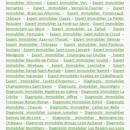
immobilier Allonnes
–
Expert immobilier Vivy
–
Expert immobilier
Vernantes
–
Expert immobilier Vernoil-le-Fourrier
–
Expert
immobilier Brain-sur-Allonnes
–
Expert immobilier Fontevraud-
l’Abbaye
–
Expert immobilier Clazay
–
Expert immobilier La Petite-
Boissière
–
Expert immobilier La Forêt-sur-Sèvre
–
Expert immobilier
Moncoutant-sur-Sèvre
–
Expert immobilier Le Tallud
–
Expert
immobilier Pompaire
–
Expert immobilier Saint-Aubin-le-Cloud
–
Expert immobilier Azay-sur-Thouet
–
Expert immobilier Viennay
–
Expert immobilier Thénezay
–
Expert immobilier Saint-Pardoux-
Soutiers
–
Expert immobilier Saint-Loup-Lamairé
–
Expert immobilier
Ménigoute
–
Expert immobilier Coulonges-sur-l’Autize
–
Expert
immobilier Neuville-de-Poitou
–
Expert immobilier Vouillé
–
Expert
immobilier Mirebeau
–
Expert immobilier Lencloître
–
Expert
immobilier Dangé-Saint-Romain
–
Expert immobilier Naintré
–
Expert
immobilier Ingrandes
–
Expert immobilier Availles-en-Châtellerault
-
Expert immobilier Loretz-d’Argenton
–
Diagnostic immobilier
Champdeniers-Saint-Denis
–
Diagnostic immobilier Secondigny
–
Diagnostic immobilier Mazières-en-Gâtine
–
Diagnostic immobilier La
Crèche
–
Diagnostic immobilier Aiffres
–
Diagnostic immobilier
Frontenay-Rohan-Rohan
–
Diagnostic immobilier Échiré
–
Diagnostic
immobilier Chauray
–
Diagnostic immobilier Celles-sur-Belle
–
Diagnostic immobilier Longué-Jumelles
–
Diagnostic immobilier
Gennes-Val-de-Loire
–
Diagnostic immobilier Bellevigne-les-
Châteaux
–
Diagnostic immobilier Brissac-Loire-Aubance
–
Diagnostic
immobilier Montilliers
–
Diagnostic immobilier Les Rosiers-sur-Loire