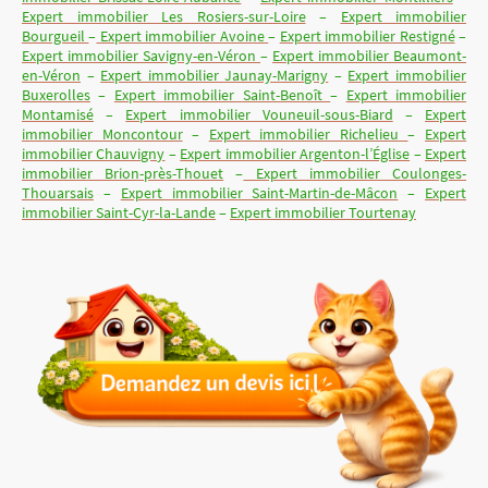
Expert immobilier Les Rosiers-sur-Loire
–
Expert immobilier
Bourgueil
–
Expert immobilier Avoine
–
Expert immobilier Restigné
–
Expert immobilier Savigny-en-Véron
–
Expert immobilier Beaumont-
en-Véron
–
Expert immobilier Jaunay-Marigny
–
Expert immobilier
Buxerolles
–
Expert immobilier Saint-Benoît
–
Expert immobilier
Montamisé
–
Expert immobilier Vouneuil-sous-Biard
–
Expert
immobilier Moncontour
–
Expert immobilier Richelieu
–
Expert
immobilier Chauvigny
–
Expert immobilier Argenton-l’Église
–
Expert
immobilier Brion-près-Thouet
–
Expert immobilier Coulonges-
Thouarsais
–
Expert immobilier Saint-Martin-de-Mâcon
–
Expert
immobilier Saint-Cyr-la-Lande
–
Expert immobilier Tourtenay