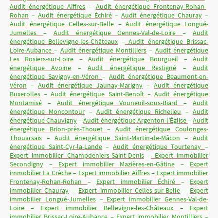
Audit énergétique Aiffres
–
Audit énergétique Frontenay-Rohan-
Rohan
–
Audit énergétique Échiré
–
Audit énergétique Chauray
–
Audit énergétique Celles-sur-Belle
–
Audit énergétique Longué-
Jumelles
–
Audit énergétique Gennes-Val-de-Loire
–
Audit
énergétique Bellevigne-les-Châteaux
–
Audit énergétique Brissac-
Loire-Aubance
–
Audit énergétique Montilliers
–
Audit énergétique
Les Rosiers-sur-Loire
–
Audit énergétique Bourgueil
–
Audit
énergétique Avoine
–
Audit énergétique Restigné
–
Audit
énergétique Savigny-en-Véron
–
Audit énergétique Beaumont-en-
Véron
–
Audit énergétique Jaunay-Marigny
–
Audit énergétique
Buxerolles
–
Audit énergétique Saint-Benoît
–
Audit énergétique
Montamisé
–
Audit énergétique Vouneuil-sous-Biard
–
Audit
énergétique Moncontour
–
Audit énergétique Richelieu
–
Audit
énergétique Chauvigny
–
Audit énergétique Argenton-l’Église
–
Audit
énergétique Brion-près-Thouet
–
Audit énergétique Coulonges-
Thouarsais
–
Audit énergétique Saint-Martin-de-Mâcon
–
Audit
énergétique Saint-Cyr-la-Lande
–
Audit énergétique Tourtenay
–
Expert immobilier Champdeniers-Saint-Denis
–
Expert immobilier
Secondigny
–
Expert immobilier Mazières-en-Gâtine
–
Expert
immobilier La Crèche
–
Expert immobilier Aiffres
–
Expert immobilier
Frontenay-Rohan-Rohan
–
Expert immobilier Échiré
–
Expert
immobilier Chauray
–
Expert immobilier Celles-sur-Belle
–
Expert
immobilier Longué-Jumelles
–
Expert immobilier Gennes-Val-de-
Loire
–
Expert immobilier Bellevigne-les-Châteaux
–
Expert
immobilier Brissac-Loire-Aubance
–
Expert immobilier Montilliers
–