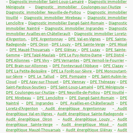
–
Diagnostic immobilier Saint-Loup-Lamairé
–
Diagnostic immobilier
Ménigoute
–
Diagnostic immobilier Coulonges-sur-l’Autize
–
Diagnostic immobilier Neuville-de-Poitou
–
Diagnostic immobilier
Vouillé
–
Diagnostic immobilier Mirebeau
–
Diagnostic immobilier
Lencloître
–
Diagnostic immobilier Dangé-Saint-Romain
–
Diagnostic
immobilier Naintré
–
Diagnostic immobilier Ingrandes
–
Diagnostic
immobilier Availles-en-Châtellerault
-
Diagnostic immobilier Loretz-
d’Argenton
, -
DPE Argentonnay
–
DPE Val-en-Vignes
–
DPE Sainte-
Radegonde
–
DPE Oiron
-
DPE Louzy
–
DPE Sainte-Verge
–
DPE Missé
–
DPE Mauzé-Thouarsais
–
DPE Glénay
–
DPE Luzay
–
DPE Sainte-
Gemme
–
DPE Taizé-Maulais
–
DPE Le Puy-Notre-Dame
–
DPE Distré
–
DPE Allonnes
–
DPE Vivy
–
DPE Vernantes
–
DPE Vernoil-le-Fourrier
–
DPE Brain-sur-Allonnes
–
DPE Fontevraud-l’Abbaye
–
DPE Clazay
–
DPE La Petite-Boissière
–
DPE La Forêt-sur-Sèvre
–
DPE Moncoutant-
sur-Sèvre
–
DPE Le Tallud
–
DPE Pompaire
–
DPE Saint-Aubin-le-
Cloud
–
DPE Azay-sur-Thouet
–
DPE Viennay
–
DPE Thénezay
–
DPE
Saint-Pardoux-Soutiers
–
DPE Saint-Loup-Lamairé
–
DPE Ménigoute
–
DPE Coulonges-sur-l’Autize
–
DPE Neuville-de-Poitou
–
DPE Vouillé
–
DPE Mirebeau
–
DPE Lencloître
–
DPE Dangé-Saint-Romain
–
DPE
Naintré
–
DPE Ingrandes
–
DPE Availles-en-Châtellerault
-
DPE
Loretz-d’Argenton
-
Audit énergétique Argentonnay
–
Audit
énergétique Val-en-Vignes
–
Audit énergétique Sainte-Radegonde
–
Audit énergétique Oiron
–
Audit énergétique Louzy
–
Audit
énergétique Sainte-Verge
–
Audit énergétique Missé
–
Audit
énergétique Mauzé-Thouarsais
–
Audit énergétique Glénay
–
Audit