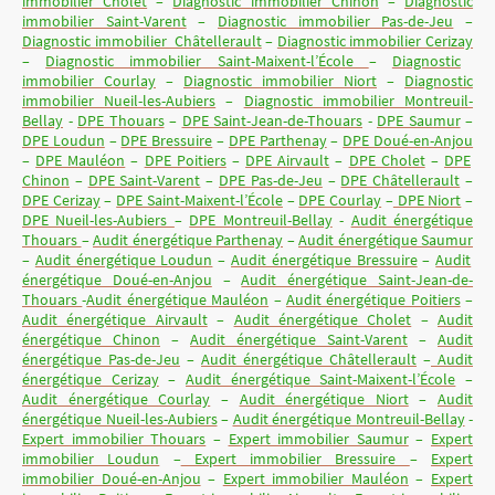
immobilier Cholet
–
Diagnostic immobilier Chinon
–
Diagnostic
immobilier Saint-Varent
–
Diagnostic immobilier Pas-de-Jeu
–
Diagnostic immobilier Châtellerault
–
Diagnostic immobilier Cerizay
–
Diagnostic immobilier Saint-Maixent-l’École
–
Diagnostic
immobilier Courlay
–
Diagnostic immobilier Niort
–
Diagnostic
immobilier Nueil-les-Aubiers
–
Diagnostic immobilier Montreuil-
Bellay
-
DPE Thouars
–
DPE Saint-Jean-de-Thouars
-
DPE Saumur
–
DPE Loudun
–
DPE Bressuire
–
DPE Parthenay
–
DPE Doué-en-Anjou
–
DPE Mauléon
–
DPE Poitiers
–
DPE Airvault
–
DPE Cholet
–
DPE
Chinon
–
DPE Saint-Varent
–
DPE Pas-de-Jeu
–
DPE Châtellerault
–
DPE Cerizay
–
DPE Saint-Maixent-l’École
–
DPE Courlay
–
DPE Niort
–
DPE Nueil-les-Aubiers
–
DPE Montreuil-Bellay
-
Audit énergétique
Thouars
–
Audit énergétique Parthenay
–
Audit énergétique Saumur
–
Audit énergétique Loudun
–
Audit énergétique Bressuire
–
Audit
énergétique Doué-en-Anjou
–
Audit énergétique Saint-Jean-de-
Thouars
-
Audit énergétique Mauléon
–
Audit énergétique Poitiers
–
Audit énergétique Airvault
–
Audit énergétique Cholet
–
Audit
énergétique Chinon
–
Audit énergétique Saint-Varent
–
Audit
énergétique Pas-de-Jeu
–
Audit énergétique Châtellerault
–
Audit
énergétique Cerizay
–
Audit énergétique Saint-Maixent-l’École
–
Audit énergétique Courlay
–
Audit énergétique Niort
–
Audit
énergétique Nueil-les-Aubiers
–
Audit énergétique Montreuil-Bellay
-
Expert immobilier Thouars
–
Expert immobilier Saumur
–
Expert
immobilier Loudun
–
Expert immobilier Bressuire
–
Expert
immobilier Doué-en-Anjou
–
Expert immobilier Mauléon
–
Expert