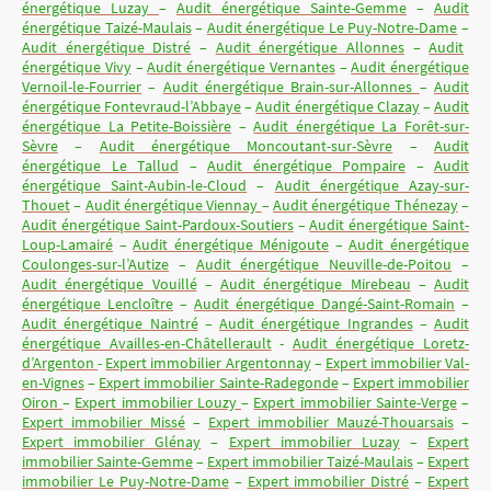
énergétique Luzay
–
Audit énergétique Sainte-Gemme
–
Audit
énergétique Taizé-Maulais
–
Audit énergétique Le Puy-Notre-Dame
–
Audit énergétique Distré
–
Audit énergétique Allonnes
–
Audit
énergétique Vivy
–
Audit énergétique Vernantes
–
Audit énergétique
Vernoil-le-Fourrier
–
Audit énergétique Brain-sur-Allonnes
–
Audit
énergétique Fontevraud-l’Abbaye
–
Audit énergétique Clazay
–
Audit
énergétique La Petite-Boissière
–
Audit énergétique La Forêt-sur-
Sèvre
–
Audit énergétique Moncoutant-sur-Sèvre
–
Audit
énergétique Le Tallud
–
Audit énergétique Pompaire
–
Audit
énergétique Saint-Aubin-le-Cloud
–
Audit énergétique Azay-sur-
Thouet
–
Audit énergétique Viennay
–
Audit énergétique Thénezay
–
Audit énergétique Saint-Pardoux-Soutiers
–
Audit énergétique Saint-
Loup-Lamairé
–
Audit énergétique Ménigoute
–
Audit énergétique
Coulonges-sur-l’Autize
–
Audit énergétique Neuville-de-Poitou
–
Audit énergétique Vouillé
–
Audit énergétique Mirebeau
–
Audit
énergétique Lencloître
–
Audit énergétique Dangé-Saint-Romain
–
Audit énergétique Naintré
–
Audit énergétique Ingrandes
–
Audit
énergétique Availles-en-Châtellerault
-
Audit énergétique Loretz-
d’Argenton
-
Expert immobilier Argentonnay
–
Expert immobilier Val-
en-Vignes
–
Expert immobilier Sainte-Radegonde
–
Expert immobilier
Oiron
–
Expert immobilier Louzy
–
Expert immobilier Sainte-Verge
–
Expert immobilier Missé
–
Expert immobilier Mauzé-Thouarsais
–
Expert immobilier Glénay
–
Expert immobilier Luzay
–
Expert
immobilier Sainte-Gemme
–
Expert immobilier Taizé-Maulais
–
Expert
immobilier Le Puy-Notre-Dame
–
Expert immobilier Distré
–
Expert