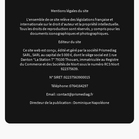
Mentions légales du site
L'ensemble de ce site relève des législations française et
internationale sur le droit d'auteur et la propriété intellectuelle.
Tous les droits de reproduction sont réservés, y compris pour les
documents iconographiques et photographiques.
Editeur du site
Ce site web est conçu, édité et géré par la société Prismediag
SARL, SARL au capital de 5 000 €, dont le siège social est 1 rue
Danton "La Station T" 79100 Thouars, immatriculée au Registre
du Commerce et des Sociétés de Niort sous le numéro RCS Niort
922375639.
N° SIRET :92237563900015
Téléphone :0764164297
Email : contact@prismediag.fr
Directeur de la publication : Dominique Napoléone